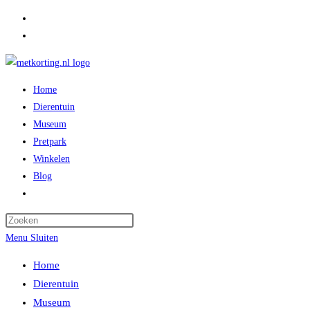
Ga
naar
inhoud
Home
Dierentuin
Museum
Pretpark
Winkelen
Blog
Toggle
website
zoeken
Menu
Sluiten
Home
Dierentuin
Museum