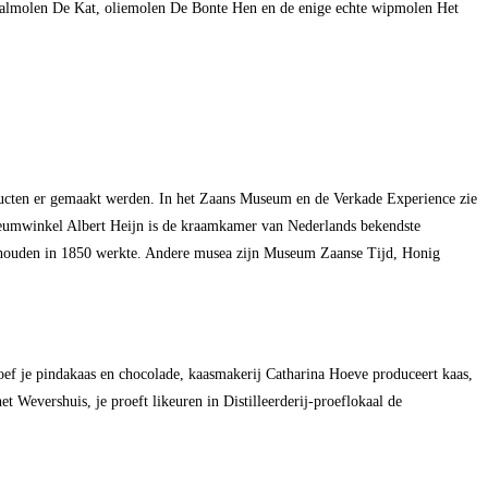
maalmolen De Kat, oliemolen De Bonte Hen en de enige echte wipmolen Het
oducten er gemaakt werden. In het Zaans Museum en de Verkade Experience zie
Museumwinkel Albert Heijn is de kraamkamer van Nederlands bekendste
huishouden in 1850 werkte. Andere musea zijn Museum Zaanse Tijd, Honig
roef je pindakaas en chocolade, kaasmakerij Catharina Hoeve produceert kaas,
evershuis, je proeft likeuren in Distilleerderij-proeflokaal de