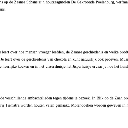
molens op de Zaanse Schans zijn houtzaagmolen De Gekroonde Poelenburg, verf
ans.
Je leert over hoe mensen vroeger leefden, de Zaanse geschiedenis en welke pr
. Je leert over de geschiedenis van chocola en kunt natuurlijk ook proeven. 
heerlijke koeken en in het vissershuisje het Jisperhuisje ervaar je hoe het 
de verschillende ambachtslieden tegen tijdens je bezoek. In Blik op de Zaan p
rij Tiemstra worden houten vaten gemaakt. Molendoeken worden geweven in het W