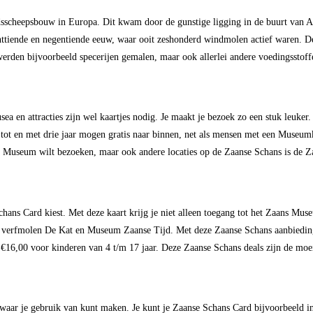
dsscheepsbouw in Europa. Dit kwam door de gunstige ligging in de buurt van A
chttiende en negentiende eeuw, waar ooit zeshonderd windmolen actief waren. 
erden bijvoorbeeld specerijen gemalen, maar ook allerlei andere voedingsstof
ea en attracties zijn wel kaartjes nodig. Je maakt je bezoek zo een stuk leuke
 tot en met drie jaar mogen gratis naar binnen, net als mensen met een Museum
s Museum wilt bezoeken, maar ook andere locaties op de Zaanse Schans is de Z
chans Card kiest. Met deze kaart krijg je niet alleen toegang tot het Zaans 
 verfmolen De Kat en Museum Zaanse Tijd. Met deze Zaanse Schans aanbieding 
€16,00 voor kinderen van 4 t/m 17 jaar. Deze Zaanse Schans deals zijn de moe
aar je gebruik van kunt maken. Je kunt je Zaanse Schans Card bijvoorbeeld in