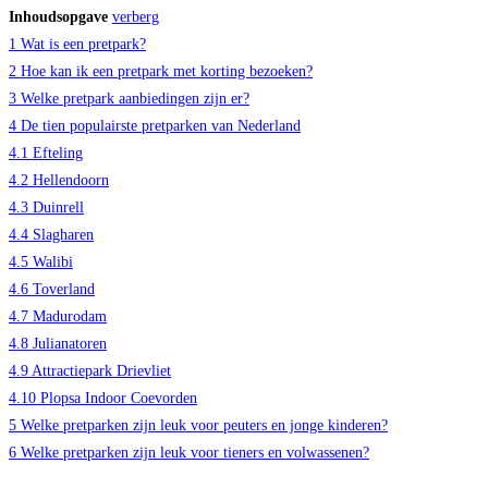
Inhoudsopgave
verberg
1
Wat is een pretpark?
2
Hoe kan ik een pretpark met korting bezoeken?
3
Welke pretpark aanbiedingen zijn er?
4
De tien populairste pretparken van Nederland
4.1
Efteling
4.2
Hellendoorn
4.3
Duinrell
4.4
Slagharen
4.5
Walibi
4.6
Toverland
4.7
Madurodam
4.8
Julianatoren
4.9
Attractiepark Drievliet
4.10
Plopsa Indoor Coevorden
5
Welke pretparken zijn leuk voor peuters en jonge kinderen?
6
Welke pretparken zijn leuk voor tieners en volwassenen?