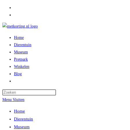
Ga
naar
inhoud
Home
Dierentuin
Museum
Pretpark
Winkelen
Blog
Toggle
website
zoeken
Menu
Sluiten
Home
Dierentuin
Museum