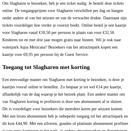
Om Slagharen te bezoeken, heb je een ticket nodig. Je bestelt deze tickets
online. De toegangsprijzen voor Slagharen verschillen per dag en hangen
onder andere af van het seizoen en van de verwachte drukte. Daarnaast zijn
tickets voordeliger hoe verder je vooruit boekt. Online bestel je een kaartje
voor Slagharen vanaf €18,50 per persoon in plaats van voor €32,50.
Kinderen tot en met drie jaar mogen gratis naar binnen. Wil je ook naar
waterpark Aqua Mexicana? Bezoekers van het attractiepark kopen een
kaartje voor €8,95 per persoon bij de Guest Service.
Toegang tot Slagharen met korting
Een eenvoudige manier om Slagharen met korting te bezoeken, is door je
kaartjes vooraf online te bestellen. Zo bespaar je tot wel €14 per kaartje,
afhankelijk van de dag waarop je het bezoek plant. Een andere manier om
van Slagharen korting te profiteren is door een abonnement af te sluiten.
Dit is voordeliger voor bezoekers die meerdere keren per seizoen komen.
Met een brons abonnement heb je onbeperkt toegang tot het attractiepark en
dit kost €44,90. Met een zilveren, gouden of platinum abonnement profiteer
je van extra kortingen in het park, in andere attractieparken en dierentuinen.