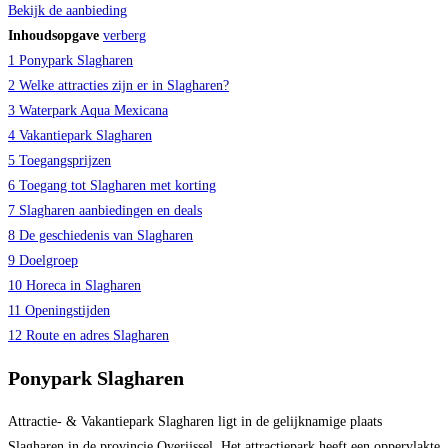
Bekijk de aanbieding
Inhoudsopgave
verberg
1
Ponypark Slagharen
2
Welke attracties zijn er in Slagharen?
3
Waterpark Aqua Mexicana
4
Vakantiepark Slagharen
5
Toegangsprijzen
6
Toegang tot Slagharen met korting
7
Slagharen aanbiedingen en deals
8
De geschiedenis van Slagharen
9
Doelgroep
10
Horeca in Slagharen
11
Openingstijden
12
Route en adres Slagharen
Ponypark Slagharen
Attractie- & Vakantiepark Slagharen ligt in de gelijknamige plaats
Slagharen in de provincie Overijssel. Het attractiepark heeft een oppervlakte