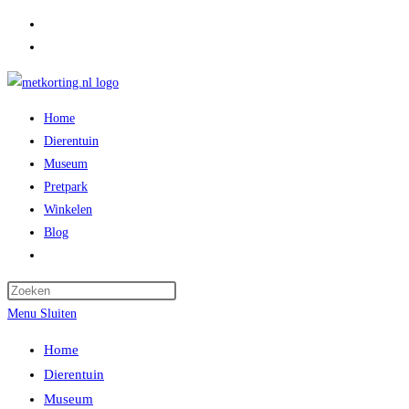
Ga
naar
inhoud
Home
Dierentuin
Museum
Pretpark
Winkelen
Blog
Toggle
website
zoeken
Menu
Sluiten
Home
Dierentuin
Museum