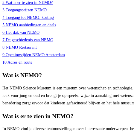
2
Wat is er te zien in NEMO?
3
Toegangsprijzen NEMO
4
Toegang tot NEMO: korting
5
NEMO aanbiedingen en deals
6
Het dak van NEMO
7
De geschiedenis van NEMO
8
NEMO Restaurant
9
Openingstijden NEMO Amsterdam
10
Adres en route
Wat is NEMO?
Het NEMO Science Museum is een museum over wetenschap en technologie. In
leuk voor jong en oud en brengt je op speelse wijze in aanraking met wetensch
benadering zorgt ervoor dat kinderen gefascineerd blijven en het hele museu
Wat is er te zien in NEMO?
In NEMO vind je diverse tentoonstellingen over interessante onderwerpen: het 