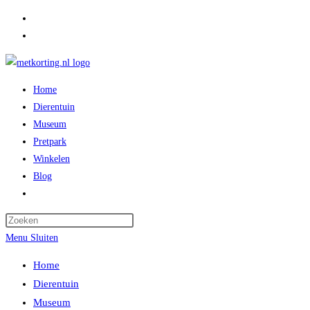
Ga
naar
inhoud
Home
Dierentuin
Museum
Pretpark
Winkelen
Blog
Toggle
website
zoeken
Menu
Sluiten
Home
Dierentuin
Museum