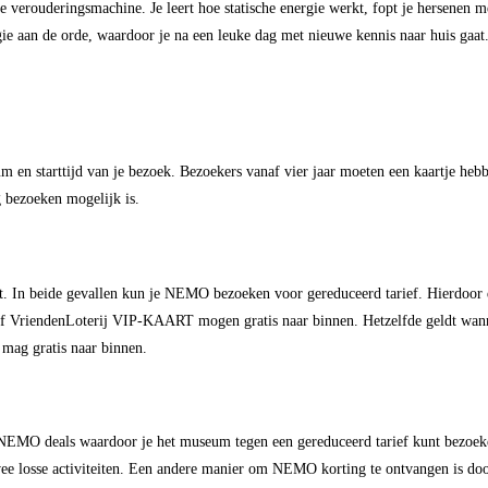
de verouderingsmachine. Je leert hoe statische energie werkt, fopt je hersenen me
 aan de orde, waardoor je na een leuke dag met nieuwe kennis naar huis gaat
en starttijd van je bezoek. Bezoekers vanaf vier jaar moeten een kaartje hebb
g bezoeken mogelijk is.
In beide gevallen kun je NEMO bezoeken voor gereduceerd tarief. Hierdoor dus
f VriendenLoterij VIP-KAART mogen gratis naar binnen. Hetzelfde geldt wan
mag gratis naar binnen.
 NEMO deals waardoor je het museum tegen een gereduceerd tarief kunt bezoe
 twee losse activiteiten. Een andere manier om NEMO korting te ontvangen is do