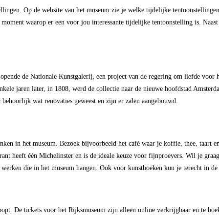
ellingen. Op de website van het museum zie je welke tijdelijke tentoonstelling
ent waarop er een voor jou interessante tijdelijke tentoonstelling is. Naast t
pende de Nationale Kunstgalerij, een project van de regering om liefde voor
. Enkele jaren later, in 1808, werd de collectie naar de nieuwe hoofdstad Ams
 behoorlijk wat renovaties geweest en zijn er zalen aangebouwd.
nken in het museum. Bezoek bijvoorbeeld het café waar je koffie, thee, taart en
urant heeft één Michelinster en is de ideale keuze voor fijnproevers. Wil je gr
n werken die in het museum hangen. Ook voor kunstboeken kun je terecht in de
pt. De tickets voor het Rijksmuseum zijn alleen online verkrijgbaar en te boeke