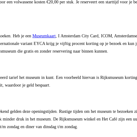
voor een volwassene kosten €20,00 per stuk. Je reserveert een starttijd voor je b
ezoeken. Heb je een
Museumkaart
, I Amsterdam City Card, ICOM, Amsterdamse
ationale variant EYCA krijg je vijftig procent korting op je bezoek en kun je
jksmuseum die gratis en zonder reservering naar binnen kunnen.
eerd tarief het museum in kunt. Een voorbeeld hiervan is Rijksmuseum korting
t, waardoor je geld bespaart.
kend gelden deze openingstijden. Rustige tijden om het museum te bezoeken zijn
 minder druk in het museum. De Rijksmuseum winkel en Het Café zijn een uur 
g t/m zondag en diner van dinsdag t/m zondag.