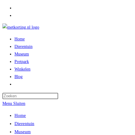
Ga
naar
inhoud
Home
Dierentuin
Museum
Pretpark
Winkelen
Blog
Toggle
website
zoeken
Menu
Sluiten
Home
Dierentuin
Museum