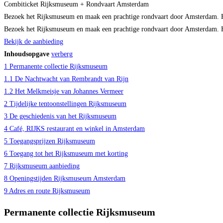
Combiticket Rijksmuseum + Rondvaart Amsterdam
Bezoek het Rijksmuseum en maak een prachtige rondvaart door Amsterdam. He
Bezoek het Rijksmuseum en maak een prachtige rondvaart door Amsterdam. H
Bekijk de aanbieding
Inhoudsopgave
verberg
1
Permanente collectie Rijksmuseum
1.1
De Nachtwacht van Rembrandt van Rijn
1.2
Het Melkmeisje van Johannes Vermeer
2
Tijdelijke tentoonstellingen Rijksmuseum
3
De geschiedenis van het Rijksmuseum
4
Café, RIJKS restaurant en winkel in Amsterdam
5
Toegangsprijzen Rijksmuseum
6
Toegang tot het Rijksmuseum met korting
7
Rijksmuseum aanbieding
8
Openingstijden Rijksmuseum Amsterdam
9
Adres en route Rijksmuseum
Permanente collectie Rijksmuseum