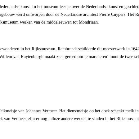
ederlandse kunst. In het museum leer je over de Nederlandse kunst en geschi
gebouw werd ontworpen door de Nederlandse architect Pierre Cuypers. Het Rij
Rijksmuseum werken van de middeleeuwen tot Mondriaan.
 bewonderen in het Rijksmuseum. Rembrandt schilderde dit meesterwerk in 164
Willem van Ruytenburgh maakt zich gereed om te marcheren’ toont de twee schu
kmeisje van Johannes Vermeer. Het dienstmeisje op het doek schenkt melk in e
erk van Vermeer, zijn er nog talloze andere werken te vinden in het Rijksmuseu