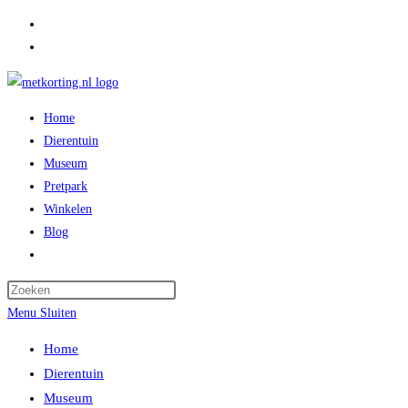
Ga
naar
inhoud
Home
Dierentuin
Museum
Pretpark
Winkelen
Blog
Toggle
website
zoeken
Menu
Sluiten
Home
Dierentuin
Museum