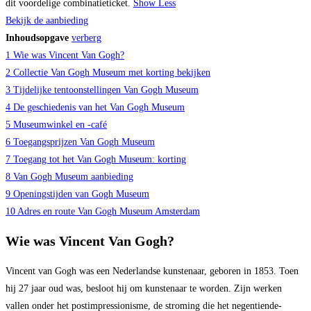
dit voordelige combinatieticket.
Show Less
Bekijk de aanbieding
Inhoudsopgave
verberg
1
Wie was Vincent Van Gogh?
2
Collectie Van Gogh Museum met korting bekijken
3
Tijdelijke tentoonstellingen Van Gogh Museum
4
De geschiedenis van het Van Gogh Museum
5
Museumwinkel en -café
6
Toegangsprijzen Van Gogh Museum
7
Toegang tot het Van Gogh Museum: korting
8
Van Gogh Museum aanbieding
9
Openingstijden van Gogh Museum
10
Adres en route Van Gogh Museum Amsterdam
Wie was Vincent Van Gogh?
Vincent van Gogh was een Nederlandse kunstenaar, geboren in 1853. Toen
hij 27 jaar oud was, besloot hij om kunstenaar te worden. Zijn werken
vallen onder het postimpressionisme, de stroming die het negentiende-